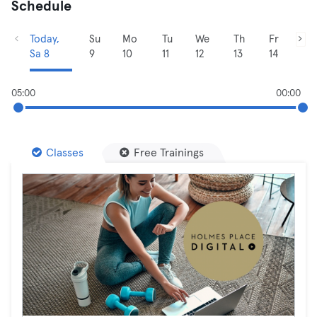
Schedule
Today,
Su
Mo
Tu
We
Th
Fr
Sa 8
9
10
11
12
13
14
05:00
00:00
Classes
Free Trainings