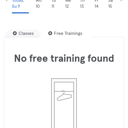
Today,
Mo
Tu
We
Th
Fr
Sa
Su 9
10
11
12
13
14
15
Classes
Free Trainings
No free training found