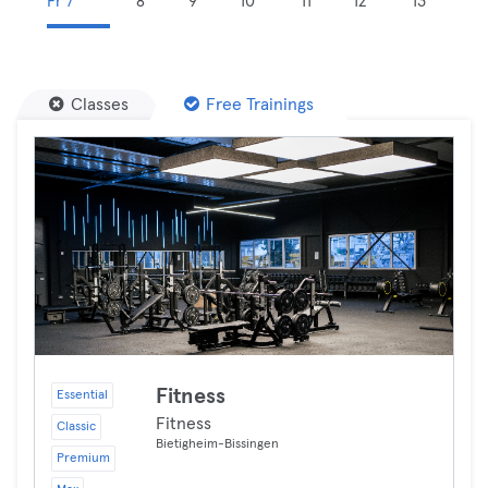
Fr 7
8
9
10
11
12
13
Classes
Free Trainings
Fitness
Essential
Fitness
Classic
Bietigheim-Bissingen
Premium