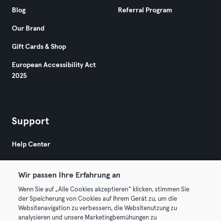
Blog
Referral Program
Our Brand
Gift Cards & Shop
European Accessibility Act
2025
Support
Help Center
Wir passen Ihre Erfahrung an
Wenn Sie auf „Alle Cookies akzeptieren“ klicken, stimmen Sie
der Speicherung von Cookies auf Ihrem Gerät zu, um die
Websitenavigation zu verbessern, die Websitenutzung zu
© 2026 Urban Sports Group GmbH. All rights reserved.
analysieren und unsere Marketingbemühungen zu