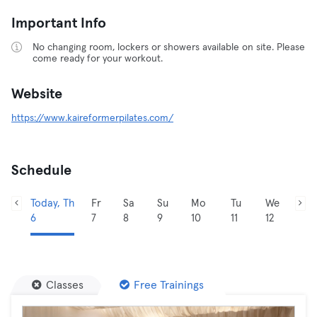
Important Info
No changing room, lockers or showers available on site. Please
come ready for your workout.
Website
https://www.kaireformerpilates.com/
Schedule
Today, Th
Fr
Sa
Su
Mo
Tu
We
6
7
8
9
10
11
12
Classes
Free Trainings