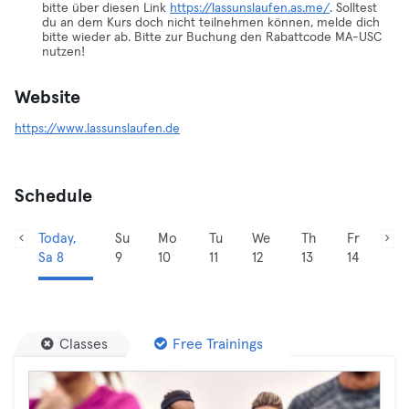
bitte über diesen Link
https://lassunslaufen.as.me/
. Solltest
du an dem Kurs doch nicht teilnehmen können, melde dich
bitte wieder ab. Bitte zur Buchung den Rabattcode MA-USC
nutzen!
Website
https://www.lassunslaufen.de
Schedule
Today,
Su
Mo
Tu
We
Th
Fr
Sa 8
9
10
11
12
13
14
Classes
Free Trainings