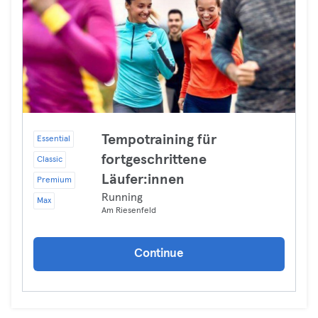
Tempotraining für
Essential
fortgeschrittene
Classic
Läufer:innen
Premium
Running
Max
Am Riesenfeld
Continue