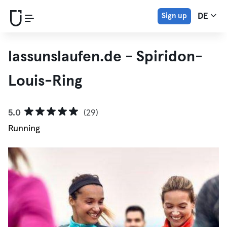
Sign up
DE
lassunslaufen.de - Spiridon-
Louis-Ring
5.0
(29)
Running