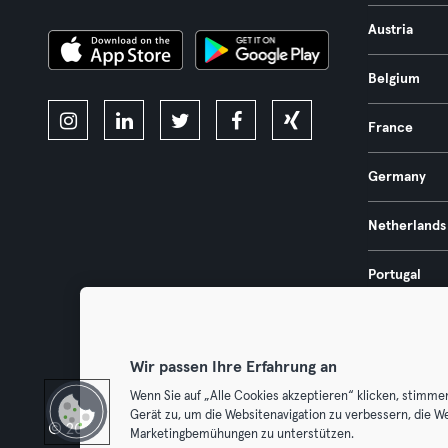
Austria
Belgium
France
Germany
Netherlands
Portugal
Spain
Wir passen Ihre Erfahrung an
Wenn Sie auf „Alle Cookies akzeptieren“ klicken, stimme
Gerät zu, um die Websitenavigation zu verbessern, die W
© 2026 Urban Sports Group GmbH. All rights reserved.
Terms & Con
Marketingbemühungen zu unterstützen.