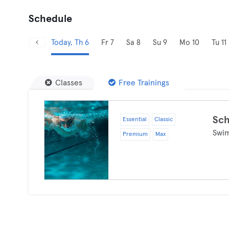
Schedule
Today, Th 6
Fr 7
Sa 8
Su 9
Mo 10
Tu 11
Classes
Free Trainings
Sc
Essential
Classic
Swi
Premium
Max