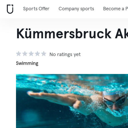
Sports Offer
Company sports
Become a P
Kümmersbruck Ak
No ratings yet
Swimming