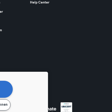
s
Help Center
er
am
ehnen