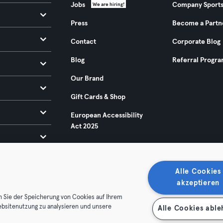
Jobs
Company Sport
We are hiring!
Press
Become a Partn
Contact
Corporate Blog
Blog
Referral Progr
Our Brand
Gift Cards & Shop
European Accessibility
Act 2025
Alle Cookies
akzeptieren
n Sie der Speicherung von Cookies auf Ihrem
ebsitenutzung zu analysieren und unsere
Alle Cookies abl
ditions
Privacy
Imprint
Terminate contracts here