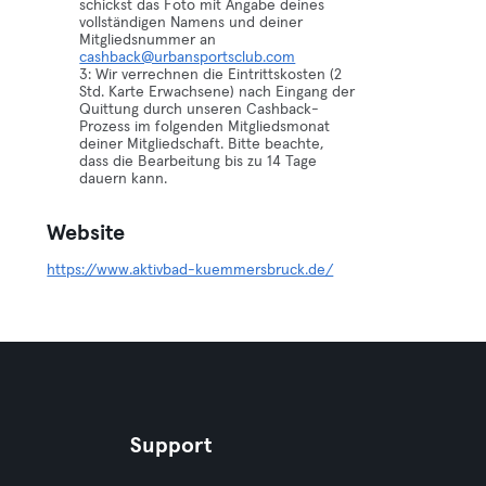
schickst das Foto mit Angabe deines
vollständigen Namens und deiner
Mitgliedsnummer an
cashback@urbansportsclub.com
3: Wir verrechnen die Eintrittskosten (2
Std. Karte Erwachsene) nach Eingang der
Quittung durch unseren Cashback-
Prozess im folgenden Mitgliedsmonat
deiner Mitgliedschaft. Bitte beachte,
dass die Bearbeitung bis zu 14 Tage
dauern kann.
Website
https://www.aktivbad-kuemmersbruck.de/
Support