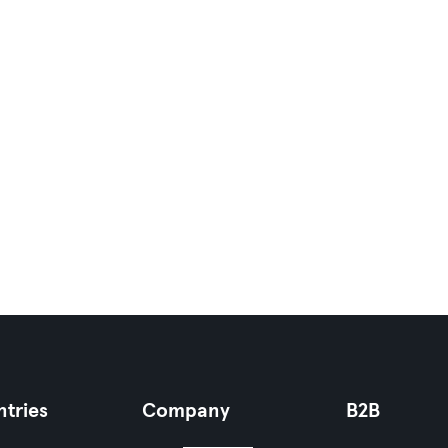
tries
Company
B2B