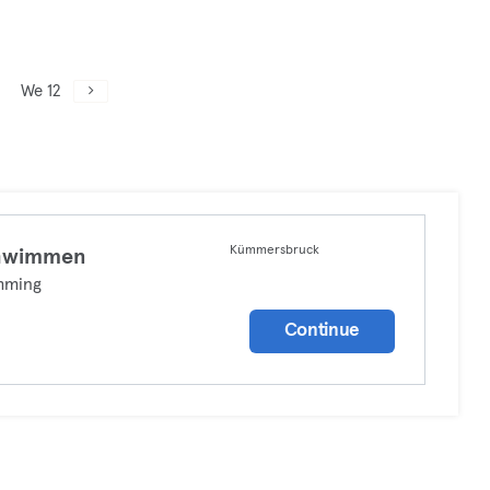
We 12
Kümmersbruck
hwimmen
mming
Continue