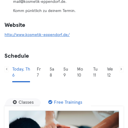
mail@kosmetik‑eppendorf.de.
Komm pünktlich zu deinem Termin.
Website
http://www.kosmetik-eppendorf.de/
Schedule
Today, Th
Fr
Sa
Su
Mo
Tu
We
6
7
8
9
10
11
12
Classes
Free Trainings