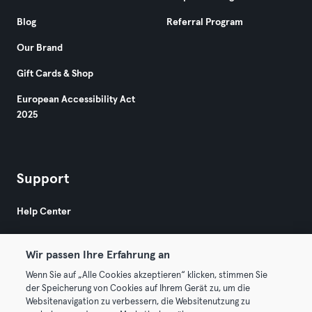
Blog
Referral Program
Our Brand
Gift Cards & Shop
European Accessibility Act
2025
Support
Help Center
Wir passen Ihre Erfahrung an
Wenn Sie auf „Alle Cookies akzeptieren“ klicken, stimmen Sie
der Speicherung von Cookies auf Ihrem Gerät zu, um die
Websitenavigation zu verbessern, die Websitenutzung zu
© 2026 Urban Sports Group GmbH. All rights reserved.