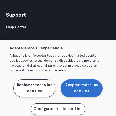
Support
Help Center
Adaptaremos tu experiencia
Al hacer clic en “Aceptar todas las cookies”, usted acepta
que las cookies se guarden en su dispositivo para mejorar la
© 2026 Urban Sports Group GmbH. All rights reserved.
navegación del sitio, analizar el uso del mismo, y colaborar
Terms & Conditions
Privacy
Imprint
con nuestros estudios para marketing.
Terminate contracts here
Withdraw contracts here
Rechazar todas las
Aceptar todas las
cookies
cookies
Configuración de cookies