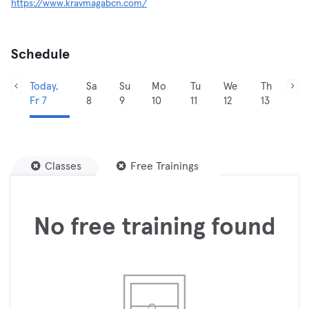
https://www.kravmagabcn.com/
Schedule
Today,
Sa
Su
Mo
Tu
We
Th
Fr 7
8
9
10
11
12
13
Classes
Free Trainings
No free training found