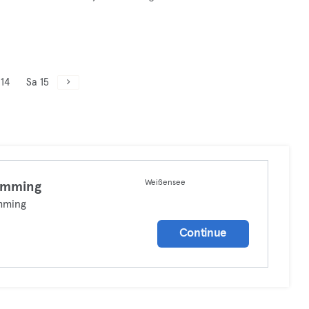
 14
Sa 15
Weißensee
imming
mming
Continue