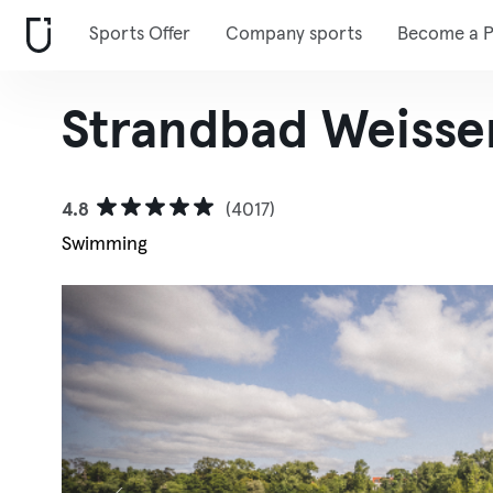
Sports Offer
Company sports
Become a P
Strandbad Weisse
4.8
(4017)
Swimming