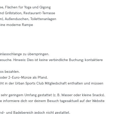
e, Flächen für Yoga und Qigong
d Grillstation, Restaurant-Terrasse
m), Außenduschen, Toilettenanlagen
r eine moderne Rampe
inlassschlange zu überspringen.
suche. Hinweis: Dies ist keine verbindliche Buchung; kontaktiere
os bezahlen.
- oder 2-Euro-Münze als Pfand.
cht in der Urban Sports Club Mitgliedschaft enthalten und müssen
 sehr geringem Umfang gestattet (z. B. Wasser oder kleine Snacks).
te informiere dich vor deinem Besuch tagesaktuell auf der Website
and- und Badebereich jedoch nicht gestattet.