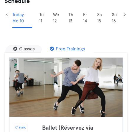
Schedule
Today,
Tu
We
Th
Fr
Sa
Su
Mo 10
11
12
13
14
15
16
Classes
Free Trainings
Ballet (Réservez via
Classic