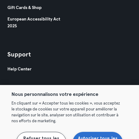
Gift Cards & Shop
European Accessibility Act
2025
Support
Help Center
Nous personnalisons votre expérience
En cliquant sur « Accepter tous les cookies », vous acceptez
le stockage de cookies sur votre appareil pour améliorer la
© 2026 Urban Sports Group GmbH. All rights reserved.
navigation sur le site, analyser son utilisation et contribuer à
Terms & Conditions
Privacy
Imprint
nos efforts de marketing.
Terminate contracts here
Withdraw contracts here
Refuser tous les
Autoriser tous les