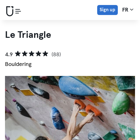
Sign up
FR
Le Triangle
4.9
(88)
Bouldering