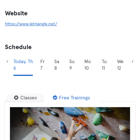
Website
https://www.letriangle.net/
Schedule
Today, Th
Fr
Sa
Su
Mo
Tu
We
6
7
8
9
10
11
12
Classes
Free Trainings