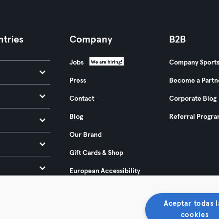
tries
Company
B2B
Jobs
Company Sport
We are hiring!
Press
Become a Partn
Contact
Corporate Blog
Blog
Referral Progr
Our Brand
Gift Cards & Shop
European Accessibility
Act 2025
Aceptar todas l
cookies