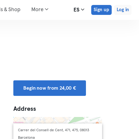
ds & Shop
More
ES
Sign up
Log in
Begin now from 24,00 €
Address
Carrer del Consell de Cent, 471, 475, 08013
Barcelona