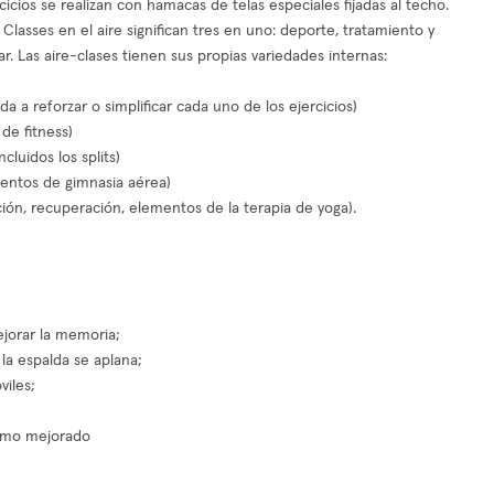
cicios se realizan con hamacas de telas especiales fijadas al techo.
Classes en el aire significan tres en uno: deporte, tratamiento y
tar. Las aire-clases tienen sus propias variedades internas:
a a reforzar o simplificar cada uno de los ejercicios)
de fitness)
cluidos los splits)
entos de gimnasia aérea)
ación, recuperación, elementos de la terapia de yoga).
ejorar la memoria;
y la espalda se aplana;
viles;
nimo mejorado