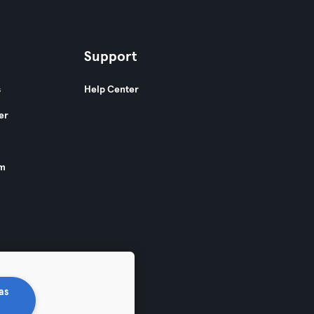
Support
s
Help Center
er
am
as