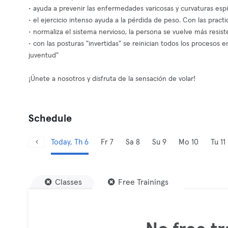
• ayuda a prevenir las enfermedades varicosas y curvaturas espi
• el ejercicio intenso ayuda a la pérdida de peso. Con las pract
• normaliza el sistema nervioso, la persona se vuelve más resiste
• con las posturas "invertidas" se reinician todos los procesos 
juventud"
¡Únete a nosotros y disfruta de la sensación de volar!
Schedule
Today, Th 6
Fr 7
Sa 8
Su 9
Mo 10
Tu 11
Classes
Free Trainings