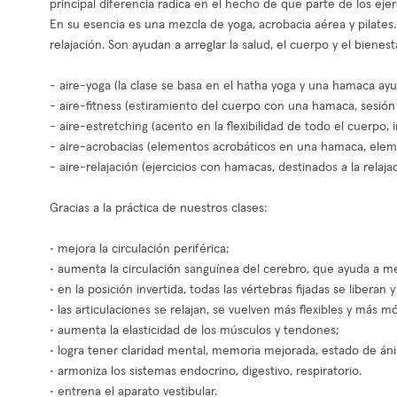
principal diferencia radica en el hecho de que parte de los ejer
En su esencia es una mezcla de yoga, acrobacia aérea y pilates. 
relajación. Son ayudan a arreglar la salud, el cuerpo y el bienes
- aire-yoga (la clase se basa en el hatha yoga y una hamaca ayud
- aire-fitness (estiramiento del cuerpo con una hamaca, sesión 
- aire-estretching (acento en la flexibilidad de todo el cuerpo, in
- aire-acrobacias (elementos acrobáticos en una hamaca, elem
- aire-relajación (ejercicios con hamacas, destinados a la relaj
Gracias a la práctica de nuestros clases:
• mejora la circulación periférica;
• aumenta la circulación sanguínea del cerebro, que ayuda a m
• en la posición invertida, todas las vértebras fijadas se liberan 
• las articulaciones se relajan, se vuelven más flexibles y más mó
• aumenta la elasticidad de los músculos y tendones;
• logra tener claridad mental, memoria mejorada, estado de á
• armoniza los sistemas endocrino, digestivo, respiratorio.
• entrena el aparato vestibular.