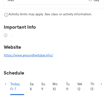
Max
1 / day
Activity limits may apply. See class or activity information.
Important Info
.
Website
https://www.gesundheitsbar.info/
Schedule
Today,
Sa
Su
Mo
Tu
We
Th
Fr 7
8
9
10
11
12
13