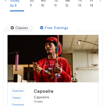
Today,
Su
Mo
Tu
We
Th
Fr
Sa 8
9
10
11
12
13
14
Classes
Free Trainings
Capoeira
Essential
Capoeira
Classic
Chiado
Premium