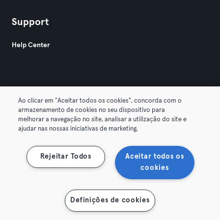
Support
Help Center
Ao clicar em "Aceitar todos os cookies", concorda com o
armazenamento de cookies no seu dispositivo para
© 2026 Urban Sports Group GmbH. All rights reserved.
melhorar a navegação no site, analisar a utilização do site e
Terms & Conditions
Privacy
Imprint
ajudar nas nossas iniciativas de marketing.
Terminate contracts here
Withdraw contracts here
Rejeitar Todos
Aceitar todos os
cookies
Definições de cookies