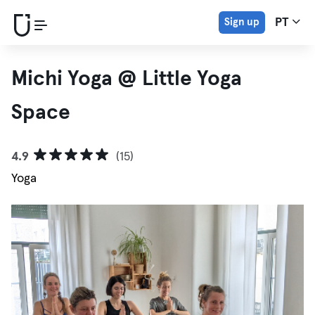
Sign up
PT
Michi Yoga @ Little Yoga
Space
4.9
(15)
Yoga