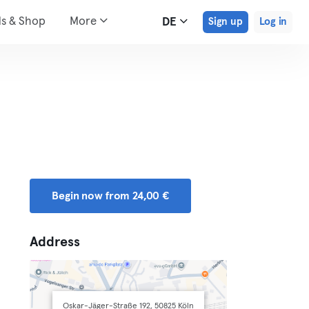
ds & Shop
More
DE
Sign up
Log in
Begin now from 24,00 €
Address
Oskar-Jäger-Straße 192, 50825 Köln