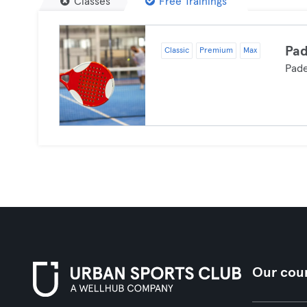
Classes
Free Trainings
Pad
Classic
Premium
Max
Pade
Our coun