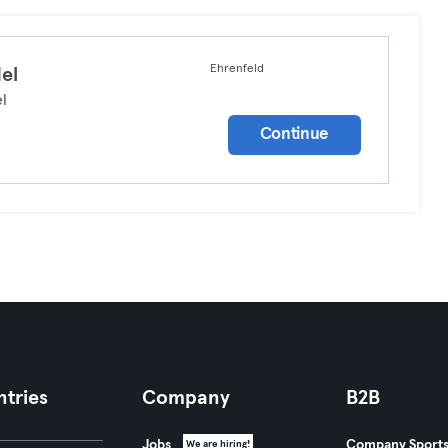
Ehrenfeld
el
l
Continue
tries
Company
B2B
Jobs
Company Sport
We are hiring!