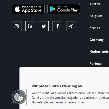
Austria
Belgium
France
Germany
Netherlands
Portugal
Spain
Wir passen Ihre Erfahrung an
Wenn Sie auf „Alle Cookies akzeptieren“ klicken, stimme
Gerät zu, um die Websitenavigation zu verbessern, die W
© 2026 Urban Sports Group GmbH. All rights reserved.
Terms & Con
Marketingbemühungen zu unterstützen.