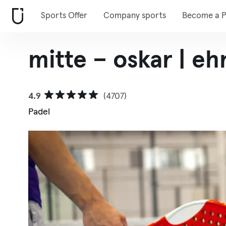
Sports Offer
Company sports
Become a P
mitte – oskar | eh
4.9
(4707)
Padel