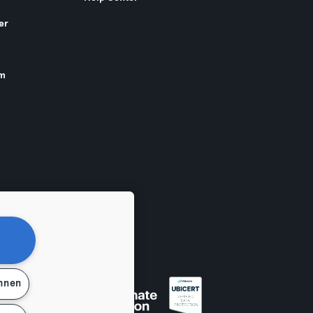
er
am
ehnen