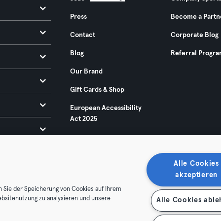
Press
Become a Partn
Contact
Corporate Blog
Blog
Referral Progr
Our Brand
Gift Cards & Shop
European Accessibility
Act 2025
Alle Cookies
akzeptieren
n Sie der Speicherung von Cookies auf Ihrem
ebsitenutzung zu analysieren und unsere
Alle Cookies abl
ditions
Privacy
Imprint
Terminate contracts here