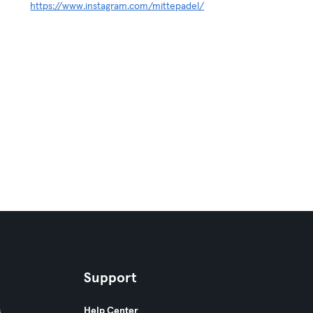
https://www.instagram.com/mittepadel/
Support
s
Help Center