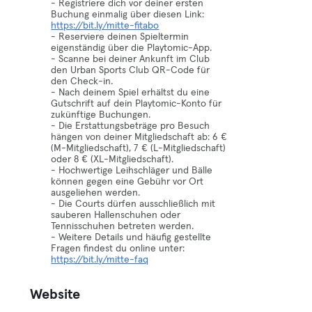
- Registriere dich vor deiner ersten
Buchung einmalig über diesen Link:
https://bit.ly/mitte-fitabo
- Reserviere deinen Spieltermin
eigenständig über die Playtomic-App.
- Scanne bei deiner Ankunft im Club
den Urban Sports Club QR-Code für
den Check-in.
- Nach deinem Spiel erhältst du eine
Gutschrift auf dein Playtomic-Konto für
zukünftige Buchungen.
- Die Erstattungsbeträge pro Besuch
hängen von deiner Mitgliedschaft ab: 6 €
(M-Mitgliedschaft), 7 € (L-Mitgliedschaft)
oder 8 € (XL-Mitgliedschaft).
- Hochwertige Leihschläger und Bälle
können gegen eine Gebühr vor Ort
ausgeliehen werden.
- Die Courts dürfen ausschließlich mit
sauberen Hallenschuhen oder
Tennisschuhen betreten werden.
- Weitere Details und häufig gestellte
Fragen findest du online unter:
https://bit.ly/mitte-faq
Website