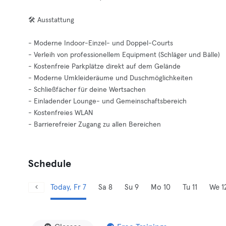
🛠️ Ausstattung
- Moderne Indoor-Einzel- und Doppel-Courts
- Verleih von professionellem Equipment (Schläger und Bälle)
- Kostenfreie Parkplätze direkt auf dem Gelände
- Moderne Umkleideräume und Duschmöglichkeiten
- Schließfächer für deine Wertsachen
- Einladender Lounge- und Gemeinschaftsbereich
- Kostenfreies WLAN
- Barrierefreier Zugang zu allen Bereichen
Schedule
Today, Fr 7
Sa 8
Su 9
Mo 10
Tu 11
We 1