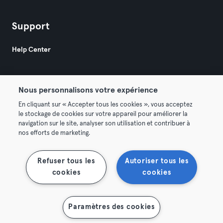
Support
Help Center
Nous personnalisons votre expérience
En cliquant sur « Accepter tous les cookies », vous acceptez
le stockage de cookies sur votre appareil pour améliorer la
© 2026 Urban Sports Group GmbH. All rights reserved.
navigation sur le site, analyser son utilisation et contribuer à
Terms & Conditions
Privacy
Imprint
nos efforts de marketing.
Terminate contracts here
Withdraw contracts here
Refuser tous les
Autoriser tous les
cookies
cookies
Paramètres des cookies