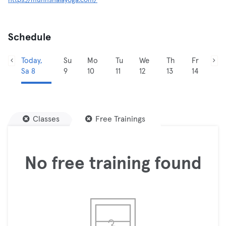
https://munnshalayoga.com/
Schedule
Today,
Su
Mo
Tu
We
Th
Fr
Sa 8
9
10
11
12
13
14
Classes
Free Trainings
No free training found