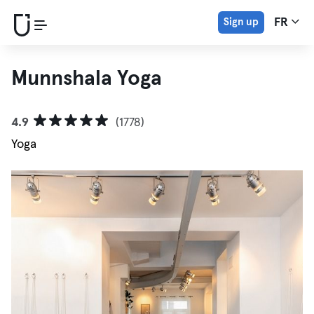
Sign up
FR
Munnshala Yoga
4.9
(1778)
Yoga