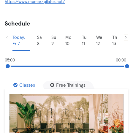
https://www.momax-pilates.net/
Schedule
Today,
Sa
Su
Mo
Tu
We
Th
Fr 7
8
9
10
11
12
13
05:00
00:00
Classes
Free Trainings