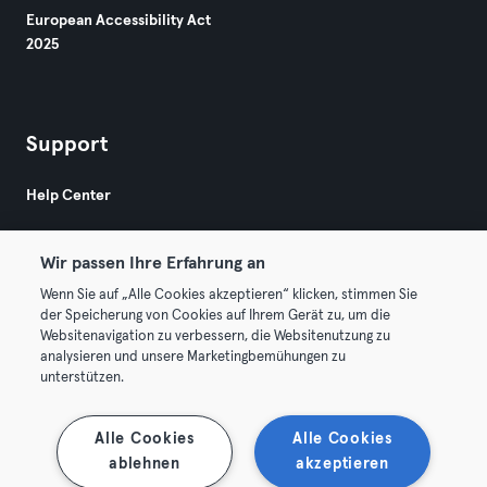
European Accessibility Act
2025
Support
Help Center
Wir passen Ihre Erfahrung an
Wenn Sie auf „Alle Cookies akzeptieren“ klicken, stimmen Sie
der Speicherung von Cookies auf Ihrem Gerät zu, um die
Websitenavigation zu verbessern, die Websitenutzung zu
© 2026 Urban Sports Group GmbH. All rights reserved.
analysieren und unsere Marketingbemühungen zu
Terms & Conditions
Privacy
Imprint
unterstützen.
Terminate contracts here
Withdraw contracts here
Alle Cookies
Alle Cookies
ablehnen
akzeptieren