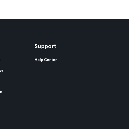
Support
s
Help Center
er
am