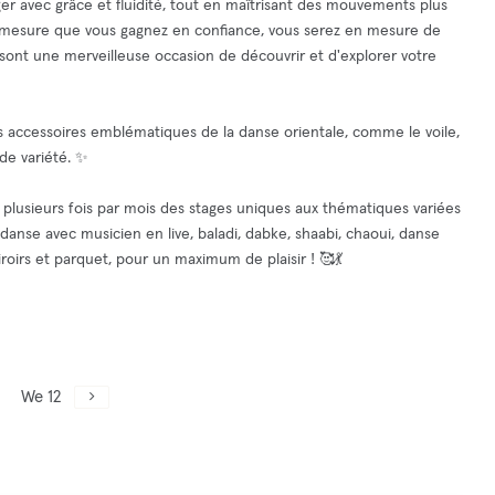
 avec grâce et fluidité, tout en maîtrisant des mouvements plus
 À mesure que vous gagnez en confiance, vous serez en mesure de
ont une merveilleuse occasion de découvrir et d'explorer votre
es accessoires emblématiques de la danse orientale, comme le voile,
de variété. ✨
plusieurs fois par mois des stages uniques aux thématiques variées
danse avec musicien en live, baladi, dabke, shaabi, chaoui, danse
roirs et parquet, pour un maximum de plaisir ! 🥰💃
We 12