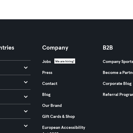
tries
Company
B2B
Jobs
Company Sport
We are hiring!
Press
Become a Partn
Contact
Corporate Blog
Blog
Referral Progr
Our Brand
Gift Cards & Shop
European Accessibility