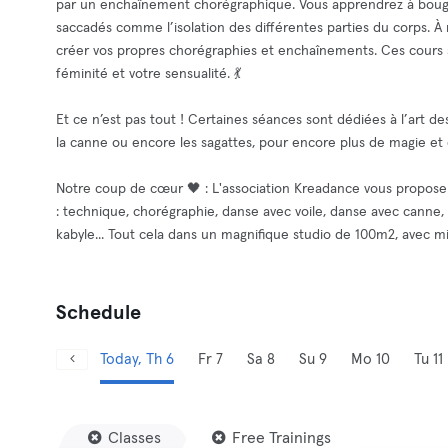
par un enchaînement chorégraphique. Vous apprendrez à bouger
saccadés comme l’isolation des différentes parties du corps.
créer vos propres chorégraphies et enchaînements. Ces cours s
féminité et votre sensualité. 💃
Et ce n’est pas tout ! Certaines séances sont dédiées à l’art d
la canne ou encore les sagattes, pour encore plus de magie et 
Notre coup de cœur 🖤 : L'association Kreadance vous propose 
: technique, chorégraphie, danse avec voile, danse avec canne, 
kabyle... Tout cela dans un magnifique studio de 100m2, avec mi
Schedule
Today, Th 6
Fr 7
Sa 8
Su 9
Mo 10
Tu 11
Classes
Free Trainings