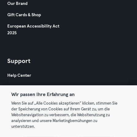
Our Brand
Gift Cards & Shop
European Accessibility Act
2025
Support
Help Center
Wir passen Ihre Erfahrung an
Wenn Sie auf „Alle Cookies akzeptieren“ klicken, stimmen Sie
der Speicherung von Cookies auf Ihrem Gerät zu, um die
Websitenavigation zu verbessern, die Websitenutzung zu
© 2026 Urban Sports Group GmbH. All rights reserved.
analysieren und unsere Marketingbemühungen zu
Terms & Conditions
Privacy
Imprint
unterstützen.