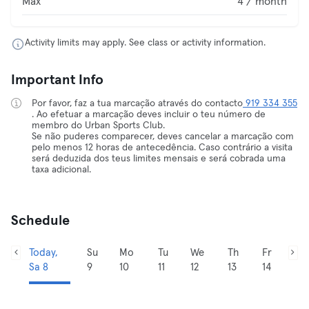
Max
4 / month
Activity limits may apply. See class or activity information.
Important Info
Por favor, faz a tua marcação através do contacto
919 334 355
. Ao efetuar a marcação deves incluir o teu número de
membro do Urban Sports Club.
Se não puderes comparecer, deves cancelar a marcação com
pelo menos 12 horas de antecedência. Caso contrário a visita
será deduzida dos teus limites mensais e será cobrada uma
taxa adicional.
Schedule
Today,
Su
Mo
Tu
We
Th
Fr
Sa 8
9
10
11
12
13
14