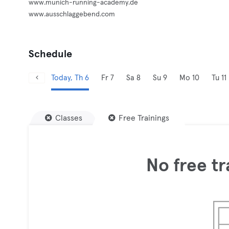
www.munich-running-academy.de
www.ausschlaggebend.com
Schedule
Today, Th 6
Fr 7
Sa 8
Su 9
Mo 10
Tu 11
Classes
Free Trainings
No free tr