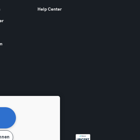
s
Help Center
er
am
ehnen