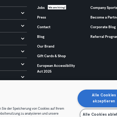
Jobs
Company Sport
We are hiring!
Press
Become a Partn
Contact
Corporate Blog
Blog
Referral Progr
Our Brand
Gift Cards & Shop
European Accessibility
Act 2025
Alle Cookies
akzeptieren
n Sie der Speicherung von Cookies auf Ihrem
ebsitenutzung zu analysieren und unsere
Alle Cookies abl