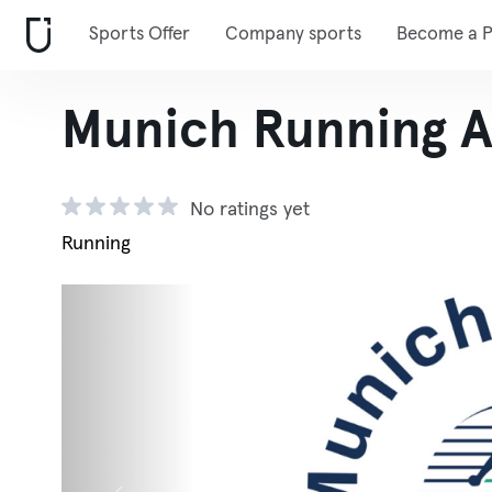
Sports Offer
Company sports
Become a P
Munich Running A
No ratings yet
Running