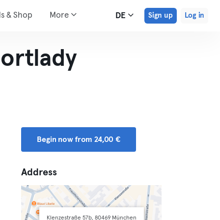
ds & Shop
More
DE
Sign up
Log in
ortlady
Begin now from 24,00 €
Address
Klenzestraße 57b, 80469 München