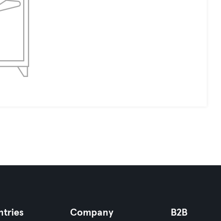
tries
Company
B2B