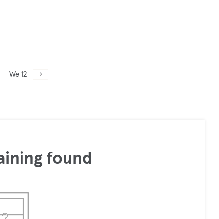
We 12
aining found