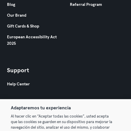
Blog
Referral Program
Our Brand
Gift Cards & Shop
European Accessibility Act
2025
Support
Help Center
Adaptaremos tu experiencia
Al hacer clic en “Aceptar todas las cookies”, usted acepta
que las cookies se guarden en su dispositivo para mejorar la
© 2026 Urban Sports Group GmbH. All rights reserved.
navegación del sitio, analizar el uso del mismo, y colaborar