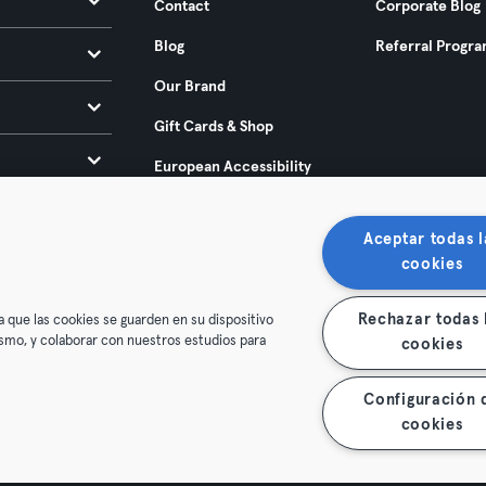
Contact
Corporate Blog
Blog
Referral Progr
Our Brand
Gift Cards & Shop
European Accessibility
Act 2025
Aceptar todas l
cookies
Rechazar todas 
a que las cookies se guarden en su dispositivo
mismo, y colaborar con nuestros estudios para
cookies
ditions
Privacy
Imprint
Terminate contracts here
Configuración 
 contracts here
cookies