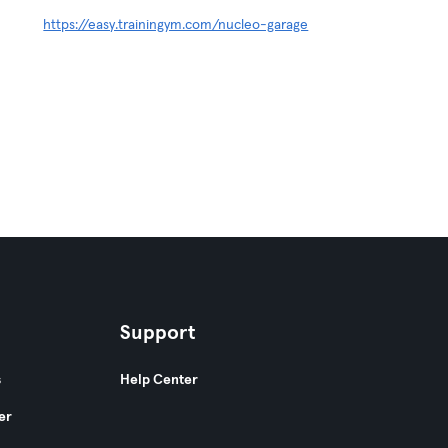
https://easy.trainingym.com/nucleo-garage
Support
s
Help Center
er