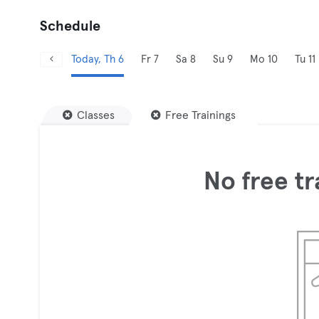
Schedule
Today, Th 6
Fr 7
Sa 8
Su 9
Mo 10
Tu 11
Classes
Free Trainings
No free tr