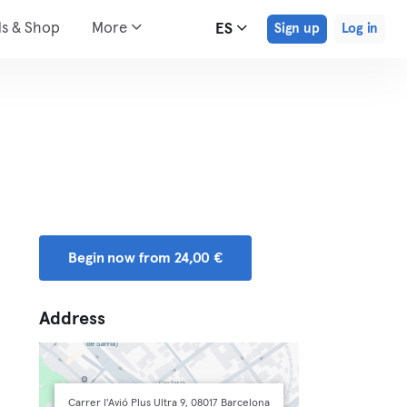
ds & Shop
More
ES
Sign up
Log in
Begin now from 24,00 €
Address
Carrer l'Avió Plus Ultra 9, 08017 Barcelona