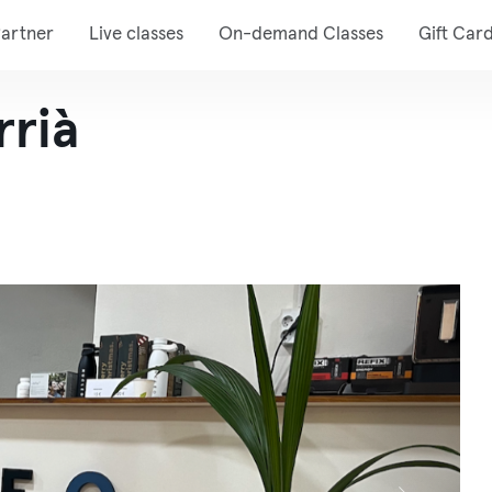
artner
Live classes
On-demand Classes
Gift Car
rrià