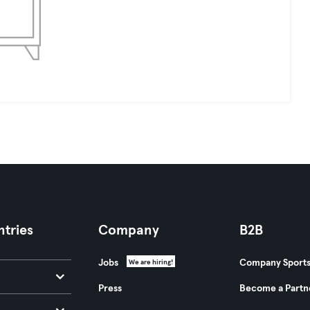
tries
Company
B2B
Jobs
Company Sport
We are hiring!
Press
Become a Partn