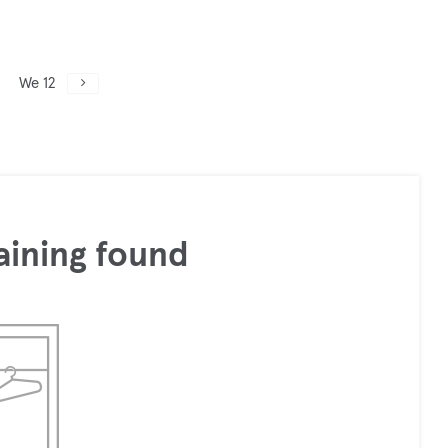
We 12
aining found