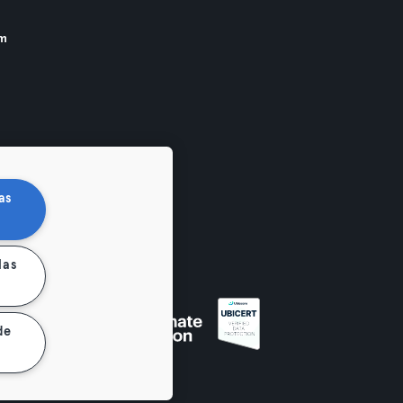
am
as
las
de