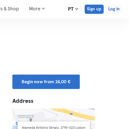
ds & Shop
More
PT
Sign up
Log in
Begin now from 24,00 €
Address
Alameda António Sérgio, 2795-023 Lisbon