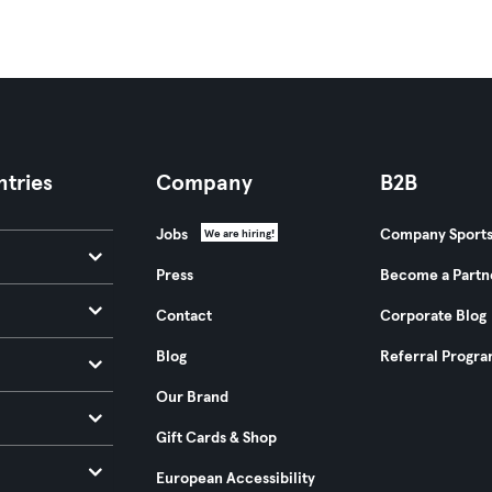
tries
Company
B2B
Jobs
Company Sport
We are hiring!
Press
Become a Partn
Contact
Corporate Blog
Blog
Referral Progr
Our Brand
Gift Cards & Shop
European Accessibility