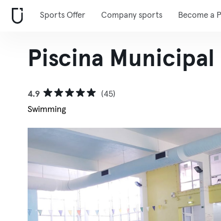
Sports Offer
Company sports
Become a P
Piscina Municipal
4.9
(45)
Swimming