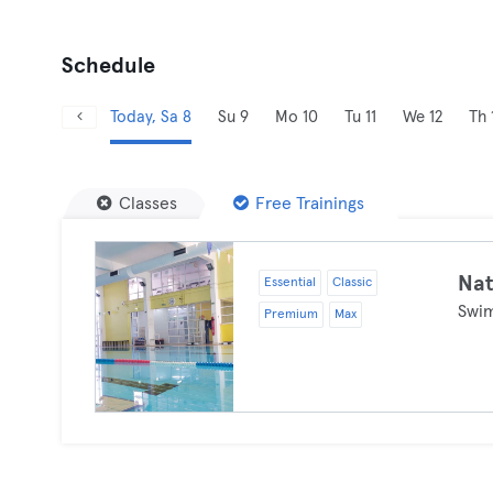
Schedule
Today, Sa 8
Su 9
Mo 10
Tu 11
We 12
Th 
Classes
Free Trainings
Na
Essential
Classic
Swi
Premium
Max