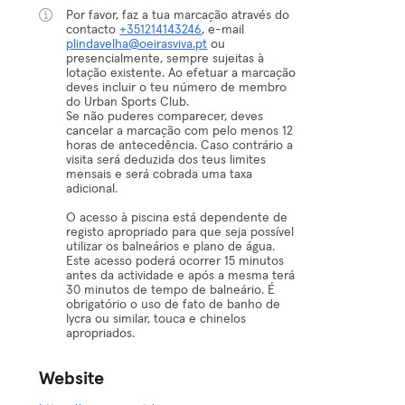
Por favor, faz a tua marcação através do
contacto
+351214143246
, e-mail
plindavelha@oeirasviva.pt
ou
presencialmente, sempre sujeitas à
lotação existente. Ao efetuar a marcação
deves incluir o teu número de membro
do Urban Sports Club.
Se não puderes comparecer, deves
cancelar a marcação com pelo menos 12
horas de antecedência. Caso contrário a
visita será deduzida dos teus limites
mensais e será cobrada uma taxa
adicional.
O acesso à piscina está dependente de
registo apropriado para que seja possível
utilizar os balneários e plano de água.
Este acesso poderá ocorrer 15 minutos
antes da actividade e após a mesma terá
30 minutos de tempo de balneário. É
obrigatório o uso de fato de banho de
lycra ou similar, touca e chinelos
apropriados.
Website