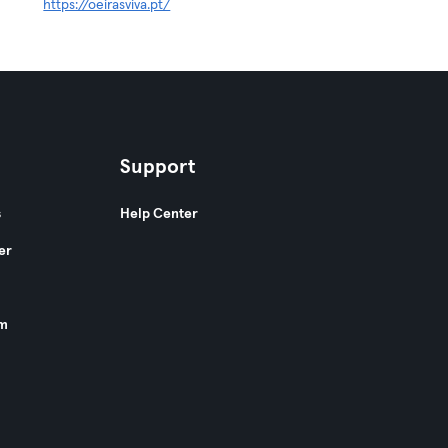
https://oeirasviva.pt/
Support
s
Help Center
er
am