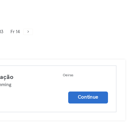
13
Fr 14
Oeiras
tação
mming
Continue