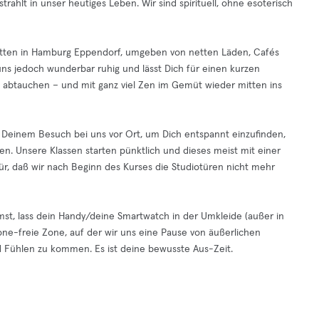
trahlt in unser heutiges Leben. Wir sind spirituell, ohne esoterisch
gt mitten in Hamburg Eppendorf, umgeben von netten Läden, Cafés
uns jedoch wunderbar ruhig und lässt Dich für einen kurzen
s abtauchen – und mit ganz viel Zen im Gemüt wieder mitten ins
vor Deinem Besuch bei uns vor Ort, um Dich entspannt einzufinden,
ten. Unsere Klassen starten pünktlich und dieses meist mit einer
afür, daß wir nach Beginn des Kurses die Studiotüren nicht mehr
st, lass dein Handy/deine Smartwatch in der Umkleide (außer in
hone-freie Zone, auf der wir uns eine Pause von äußerlichen
d Fühlen zu kommen. Es ist deine bewusste Aus-Zeit.