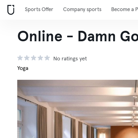
Sports Offer
Company sports
Become a P
Online - Damn G
No ratings yet
Yoga