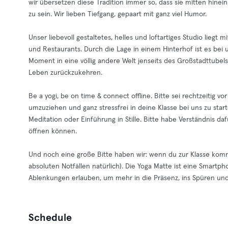
wir übersetzen diese Tradition immer so, dass sie mitten hineins
zu sein. Wir lieben Tiefgang, gepaart mit ganz viel Humor.
Unser liebevoll gestaltetes, helles und loftartiges Studio lie
und Restaurants. Durch die Lage in einem Hinterhof ist es bei 
Moment in eine völlig andere Welt jenseits des Großstadttubel
Leben zurückzukehren.
Be a yogi, be on time & connect offline. Bitte sei rechtzeitig 
umzuziehen und ganz stressfrei in deine Klasse bei uns zu star
Meditation oder Einführung in Stille. Bitte habe Verständnis d
öffnen können.
Und noch eine große Bitte haben wir: wenn du zur Klasse komm
absoluten Notfällen natürlich). Die Yoga Matte ist eine Smartp
Ablenkungen erlauben, um mehr in die Präsenz, ins Spüren un
Schedule