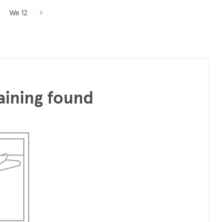
We 12
aining found