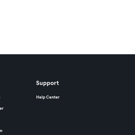
Support
s
Help Center
er
am