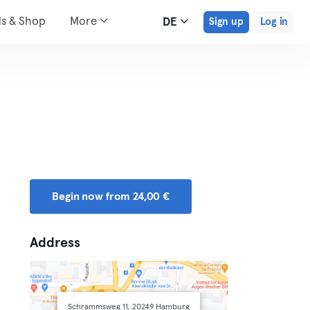
ds & Shop
More
DE
Sign up
Log in
Begin now from 24,00 €
Address
Schrammsweg 11, 20249 Hamburg