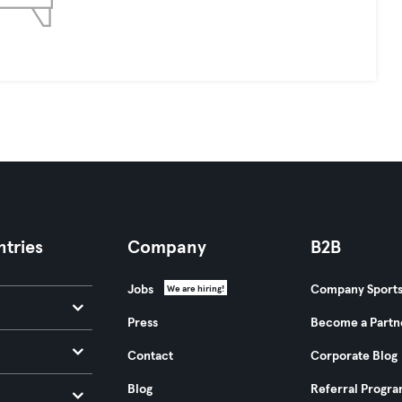
tries
Company
B2B
Jobs
Company Sport
We are hiring!
Press
Become a Partn
Contact
Corporate Blog
Blog
Referral Progr