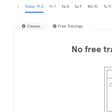
Today, Th 6
Fr 7
Sa 8
Su 9
Mo 10
Tu 11
Classes
Free Trainings
No free tr