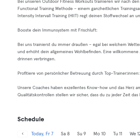
Bei unseren Outdoor Fitness Workouts trainieren wir nach den
Functional Training Methode – einem ganzheitlichen Trainingsa
Intensity Intervall Training (HIIT) regt deinen Stoffwechsel an u
Booste dein Immunsystem mit Frischluft:
Bei uns trainierst du immer draußen – egal bei welchem Wetter
und erhöht dein allgemeines Wohlbefinden. Eine willkommene A
drinnen verbringen.
Profitiere von persönlicher Betreuung durch Top-Trainer:innen:
Unsere Coaches haben exzellentes Know-how und das Herz am 
Qualitätskontrollen stellen wir sicher, dass du zu jeder Zeit d
Schedule
Today, Fr 7
Sa 8
Su 9
Mo 10
Tu 11
We 1