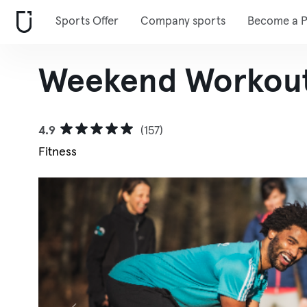
Sports Offer
Company sports
Become a P
Weekend Workout 
4.9
(157)
Fitness