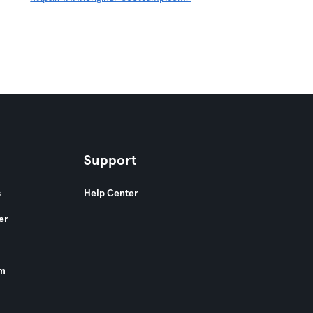
Support
s
Help Center
er
am