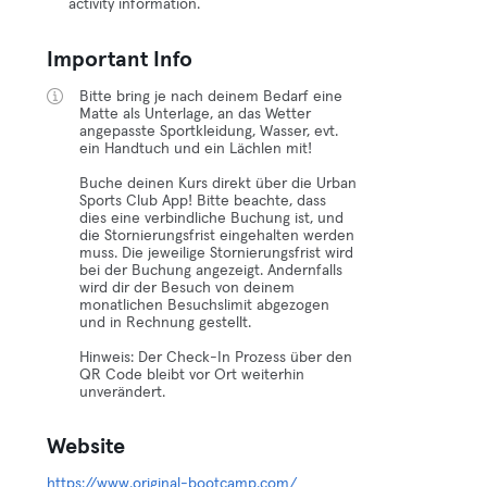
activity information.
Important Info
Bitte bring je nach deinem Bedarf eine
Matte als Unterlage, an das Wetter
angepasste Sportkleidung, Wasser, evt.
ein Handtuch und ein Lächlen mit!
Buche deinen Kurs direkt über die Urban
Sports Club App! Bitte beachte, dass
dies eine verbindliche Buchung ist, und
die Stornierungsfrist eingehalten werden
muss. Die jeweilige Stornierungsfrist wird
bei der Buchung angezeigt. Andernfalls
wird dir der Besuch von deinem
monatlichen Besuchslimit abgezogen
und in Rechnung gestellt.
Hinweis: Der Check-In Prozess über den
QR Code bleibt vor Ort weiterhin
unverändert.
Website
https://www.original-bootcamp.com/