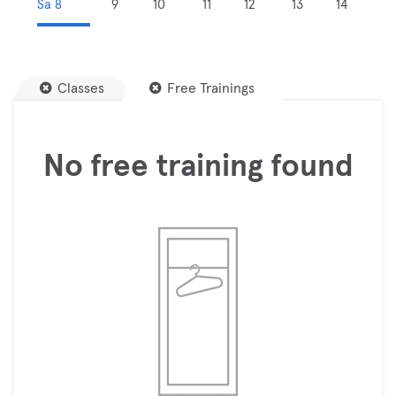
Sa 8
9
10
11
12
13
14
Classes
Free Trainings
No free training found