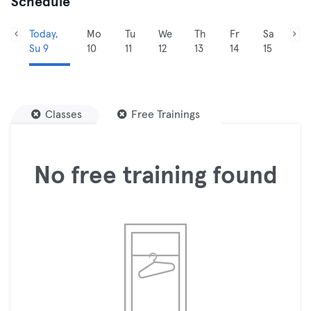
Schedule
Today,
Mo
Tu
We
Th
Fr
Sa
Su 9
10
11
12
13
14
15
Classes
Free Trainings
No free training found