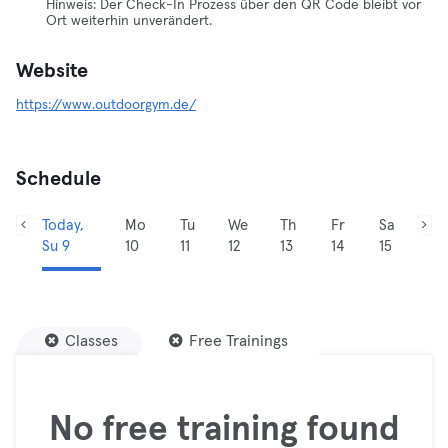
Hinweis: Der Check-In Prozess über den QR Code bleibt vor
Ort weiterhin unverändert.
Website
https://www.outdoorgym.de/
Schedule
Today,
Mo
Tu
We
Th
Fr
Sa
Su 9
10
11
12
13
14
15
Classes
Free Trainings
No free training found