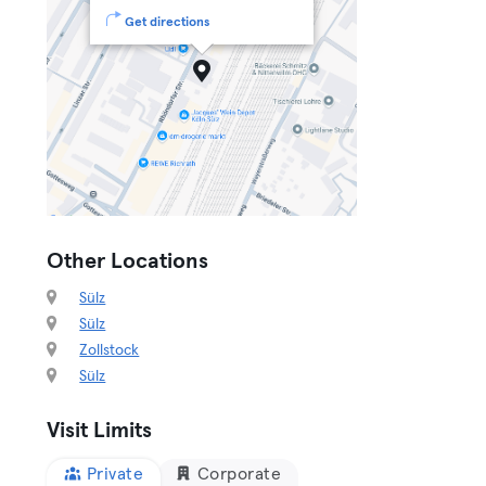
Get directions
Other Locations
Sülz
Sülz
Zollstock
Sülz
Visit Limits
Private
Corporate