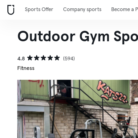
Sports Offer
Company sports
Become a P
Outdoor Gym Spo
4.8
(594)
Fitness