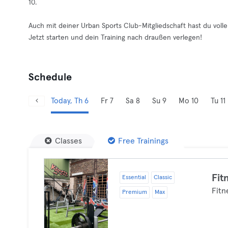
10.
Auch mit deiner Urban Sports Club-Mitgliedschaft hast du voll
Jetzt starten und dein Training nach draußen verlegen!
Schedule
Today, Th 6
Fr 7
Sa 8
Su 9
Mo 10
Tu 11
Classes
Free Trainings
Fit
Essential
Classic
Fitn
Premium
Max