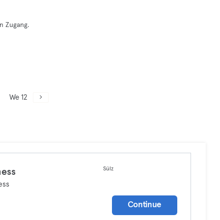
en Zugang.
We 12
Sülz
ness
ess
Continue