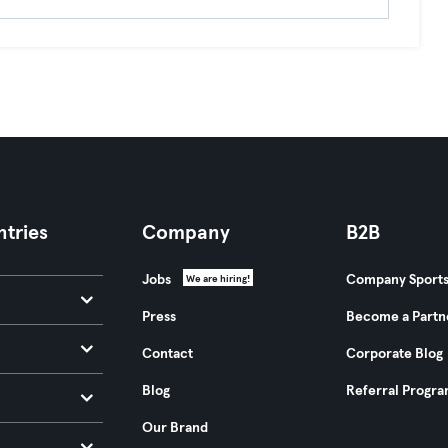
tries
Company
B2B
Jobs
Company Sport
We are hiring!
Press
Become a Partn
Contact
Corporate Blog
Blog
Referral Progr
Our Brand