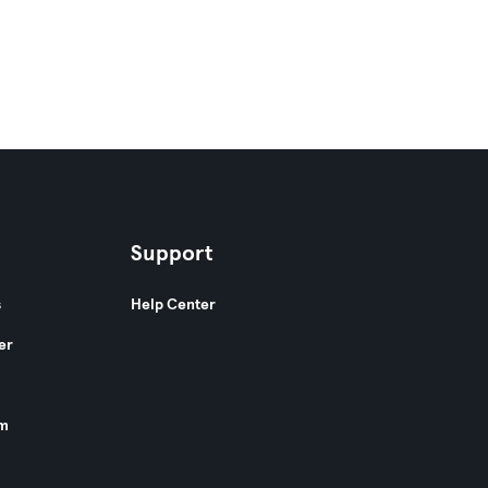
Support
s
Help Center
er
am