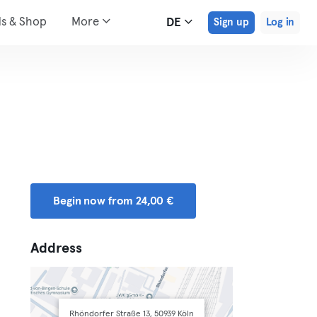
ds & Shop
More
DE
Sign up
Log in
Begin now from 24,00 €
Address
Rhöndorfer Straße 13, 50939 Köln