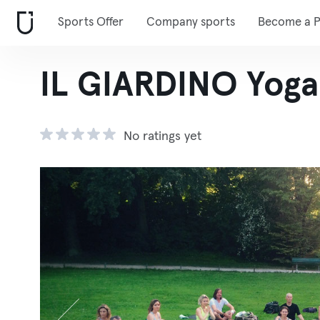
Sports Offer
Company sports
Become a P
IL GIARDINO Yoga
No ratings yet