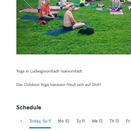
Yoga in Ludwigsvorstadt-Isarvorstadt
Das Outdoor Yoga Isarauen freut sich auf Dich!
Schedule
Today, Su 9
Mo 10
Tu 11
We 12
Th 13
Fr