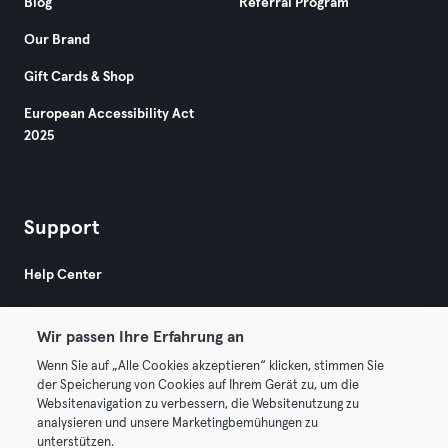
Blog
Referral Program
Our Brand
Gift Cards & Shop
European Accessibility Act
2025
Support
Help Center
Wir passen Ihre Erfahrung an
Wenn Sie auf „Alle Cookies akzeptieren“ klicken, stimmen Sie
der Speicherung von Cookies auf Ihrem Gerät zu, um die
Websitenavigation zu verbessern, die Websitenutzung zu
© 2026 Urban Sports Group GmbH. All rights reserved.
analysieren und unsere Marketingbemühungen zu
Terms & Conditions
Privacy
Imprint
unterstützen.