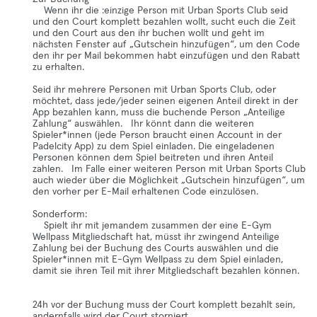
Wenn ihr die :einzige Person mit Urban Sports Club seid
und den Court komplett bezahlen wollt, sucht euch die Zeit
und den Court aus den ihr buchen wollt und geht im
nächsten Fenster auf „Gutschein hinzufügen“, um den Code
den ihr per Mail bekommen habt einzufügen und den Rabatt
zu erhalten.
Seid ihr mehrere Personen mit Urban Sports Club, oder
möchtet, dass jede/jeder seinen eigenen Anteil direkt in der
App bezahlen kann, muss die buchende Person „Anteilige
Zahlung“ auswählen. Ihr könnt dann die weiteren
Spieler*innen (jede Person braucht einen Account in der
Padelcity App) zu dem Spiel einladen. Die eingeladenen
Personen können dem Spiel beitreten und ihren Anteil
zahlen. Im Falle einer weiteren Person mit Urban Sports Club
auch wieder über die Möglichkeit „Gutschein hinzufügen“, um
den vorher per E-Mail erhaltenen Code einzulösen.
Sonderform:
Spielt ihr mit jemandem zusammen der eine E-Gym
Wellpass Mitgliedschaft hat, müsst ihr zwingend Anteilige
Zahlung bei der Buchung des Courts auswählen und die
Spieler*innen mit E-Gym Wellpass zu dem Spiel einladen,
damit sie ihren Teil mit ihrer Mitgliedschaft bezahlen können.
24h vor der Buchung muss der Court komplett bezahlt sein,
andernfalls wird der Court storniert.