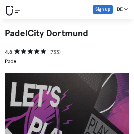
Sign up
DE
PadelCity Dortmund
4.8
(733)
Padel