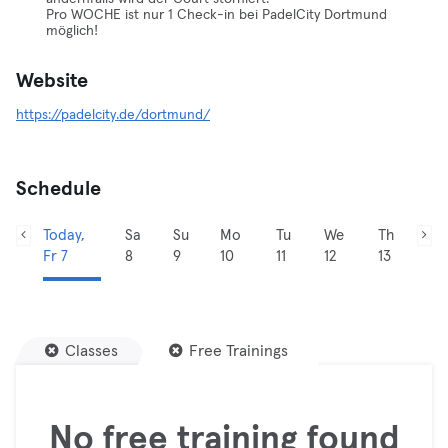
Pro WOCHE ist nur 1 Check-in bei PadelCity Dortmund
möglich!
Website
https://padelcity.de/dortmund/
Schedule
Today,
Sa
Su
Mo
Tu
We
Th
Fr 7
8
9
10
11
12
13
Classes
Free Trainings
No free training found