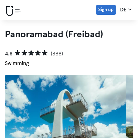
Sign up
DE
Panoramabad (Freibad)
4.8
(888)
Swimming