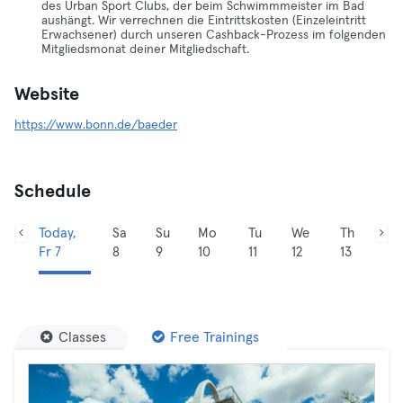
des Urban Sport Clubs, der beim Schwimmmeister im Bad
aushängt. Wir verrechnen die Eintrittskosten (Einzeleintritt
Erwachsener) durch unseren Cashback-Prozess im folgenden
Mitgliedsmonat deiner Mitgliedschaft.
Website
https://www.bonn.de/baeder
Schedule
Today,
Sa
Su
Mo
Tu
We
Th
Fr 7
8
9
10
11
12
13
Classes
Free Trainings