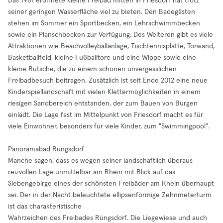
Das 1961 eröffnete kleine Freibad mitten in Friesdorf hat trotz
seiner geringen Wasserfläche viel zu bieten. Den Badegästen
stehen im Sommer ein Sportbecken, ein Lehrschwimmbecken
sowie ein Planschbecken zur Verfügung. Des Weiteren gibt es viele
Attraktionen wie Beachvolleyballanlage, Tischtennisplatte, Torwand,
Basketballfeld, kleine Fußballtore und eine Wippe sowie eine
kleine Rutsche, die zu einem schönen unvergesslichen
Freibadbesuch beitragen. Zusätzlich ist seit Ende 2012 eine neue
Kinderspiellandschaft mit vielen Klettermöglichkeiten in einem
riesigen Sandbereich entstanden, der zum Bauen von Burgen
einlädt. Die Lage fast im Mittelpunkt von Friesdorf macht es für
viele Einwohner, besonders für viele Kinder, zum "Swimmingpool".
Panoramabad Rüngsdorf
Manche sagen, dass es wegen seiner landschaftlich überaus
reizvollen Lage unmittelbar am Rhein mit Blick auf das
Siebengebirge eines der schönsten Freibäder am Rhein überhaupt
sei. Der in der Nacht beleuchtete ellipsenförmige Zehnmeterturm
ist das charakteristische
Wahrzeichen des Freibades Rüngsdorf. Die Liegewiese und auch