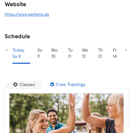
Website
https://www.parkletix.de
Schedule
Today,
Su
Mo
Tu
We
Th
Fr
Sa 8
9
10
11
12
13
14
Classes
Free Trainings