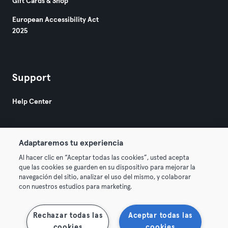
Gift Cards & Shop
European Accessibility Act
2025
Support
Help Center
Adaptaremos tu experiencia
Al hacer clic en “Aceptar todas las cookies”, usted acepta
que las cookies se guarden en su dispositivo para mejorar la
© 2026 Urban Sports Group GmbH. All rights reserved.
navegación del sitio, analizar el uso del mismo, y colaborar
Terms & Conditions
Privacy
Imprint
con nuestros estudios para marketing.
Terminate contracts here
Withdraw contracts here
Rechazar todas las
Aceptar todas las
cookies
cookies