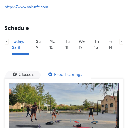
https://www.valenfit.com
Schedule
Today,
Su
Mo
Tu
We
Th
Fr
Sa 8
9
10
11
12
13
14
Classes
Free Trainings