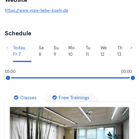
Website
https://www.yoga-liebe-koeln.de
Schedule
Today,
Sa
Su
Mo
Tu
We
Th
Fr 7
8
9
10
11
12
13
05:00
00:00
Classes
Free Trainings