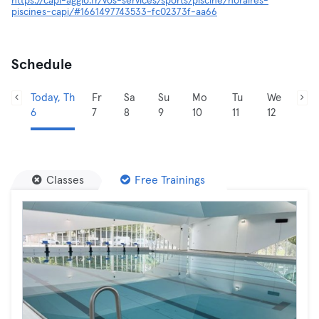
https://capi-agglo.fr/vos-services/sports/piscine/horaires-
piscines-capi/#1661497743533-fc02373f-aa66
Schedule
Today, Th
Fr
Sa
Su
Mo
Tu
We
6
7
8
9
10
11
12
Classes
Free Trainings