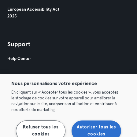
European Accessibility Act
2025
Support
Help Center
Nous personnalisons votre expérience
En cliquant sur « Accepter tous les cookies », vous acceptez
le stockage de cookies sur votre appareil pour améliorer la
© 2026 Urban Sports Group GmbH. All rights reserved.
navigation sur le site, analyser son utilisation et contribuer à
Terms & Conditions
Privacy
Imprint
nos efforts de marketing.
Terminate contracts here
Withdraw contracts here
Refuser tous les
Autoriser tous les
cookies
cookies