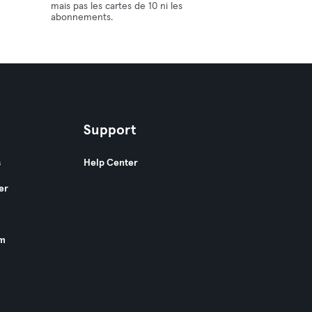
mais pas les cartes de 10 ni les
abonnements.
Support
s
Help Center
er
am