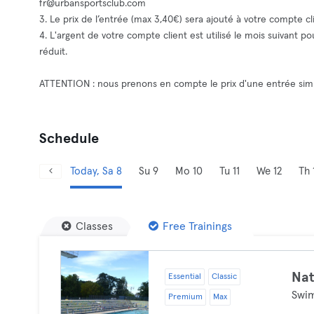
fr@urbansportsclub.com
3. Le prix de l’entrée (max 3,40€) sera ajouté à votre compte cli
4. L'argent de votre compte client est utilisé le mois suivant 
réduit.
ATTENTION : nous prenons en compte le prix d'une entrée simp
Schedule
Today, Sa 8
Su 9
Mo 10
Tu 11
We 12
Th 
Classes
Free Trainings
Nat
Essential
Classic
Swi
Premium
Max