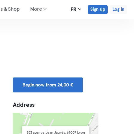
ds & Shop
More
FR
Sign up
Log in
Begin now from 24,00 €
Address
353 avenue Jean Jaurès, 69007 Lyon