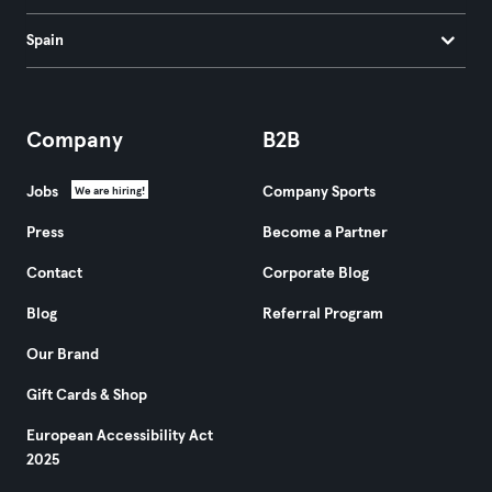
Spain
Company
B2B
Jobs
Company Sports
We are hiring!
Press
Become a Partner
Contact
Corporate Blog
Blog
Referral Program
Our Brand
Gift Cards & Shop
European Accessibility Act
2025