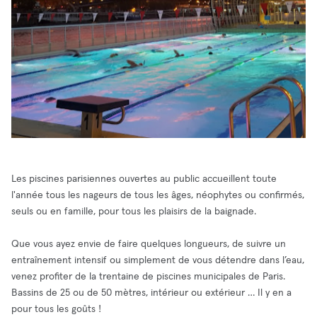
Les piscines parisiennes ouvertes au public accueillent toute
l'année tous les nageurs de tous les âges, néophytes ou confirmés,
seuls ou en famille, pour tous les plaisirs de la baignade.
Que vous ayez envie de faire quelques longueurs, de suivre un
entraînement intensif ou simplement de vous détendre dans l’eau,
venez profiter de la trentaine de piscines municipales de Paris.
Bassins de 25 ou de 50 mètres, intérieur ou extérieur … Il y en a
pour tous les goûts !