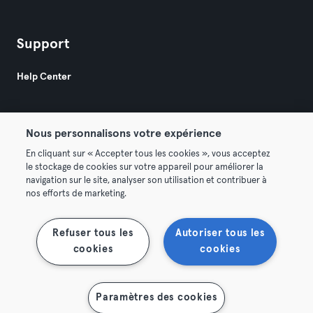
Support
Help Center
Nous personnalisons votre expérience
En cliquant sur « Accepter tous les cookies », vous acceptez
le stockage de cookies sur votre appareil pour améliorer la
© 2026 Urban Sports Group GmbH. All rights reserved.
navigation sur le site, analyser son utilisation et contribuer à
Terms & Conditions
Privacy
Imprint
nos efforts de marketing.
Terminate contracts here
Withdraw contracts here
Refuser tous les
Autoriser tous les
cookies
cookies
Paramètres des cookies