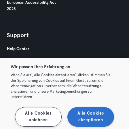
European Accessibility Act
2025
Support
Help Center
Wir passen Ihre Erfahrung an
Wenn Sie auf „Alle Cookies akzeptieren“ klicken, stimmen Sie
der Speicherung von Cookies auf Ihrem Gerät zu, um die
Websitenavigation zu verbessern, die Websitenutzung zu
© 2026 Urban Sports Group GmbH. All rights reserved.
analysieren und unsere Marketingbemühungen zu
Terms & Conditions
Privacy
Imprint
unterstützen.
Terminate contracts here
Withdraw contracts here
Alle Cookies
Alle Cookies
ablehnen
akzeptieren