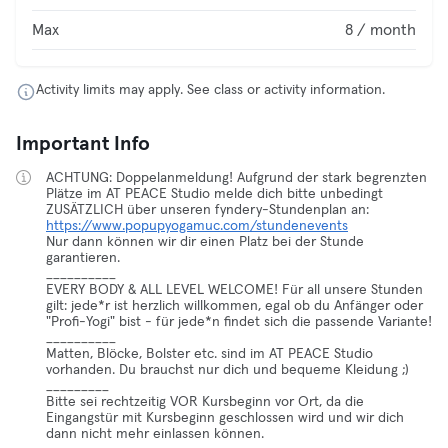
Max
8 / month
Activity limits may apply. See class or activity information.
Important Info
ACHTUNG: Doppelanmeldung! Aufgrund der stark begrenzten
Plätze im AT PEACE Studio melde dich bitte unbedingt
ZUSÄTZLICH über unseren fyndery-Stundenplan an:
https://www.popupyogamuc.com/stundenevents
Nur dann können wir dir einen Platz bei der Stunde
garantieren.
__________
EVERY BODY & ALL LEVEL WELCOME! Für all unsere Stunden
gilt: jede*r ist herzlich willkommen, egal ob du Anfänger oder
"Profi-Yogi" bist - für jede*n findet sich die passende Variante!
__________
Matten, Blöcke, Bolster etc. sind im AT PEACE Studio
vorhanden. Du brauchst nur dich und bequeme Kleidung ;)
_________
Bitte sei rechtzeitig VOR Kursbeginn vor Ort, da die
Eingangstür mit Kursbeginn geschlossen wird und wir dich
dann nicht mehr einlassen können.