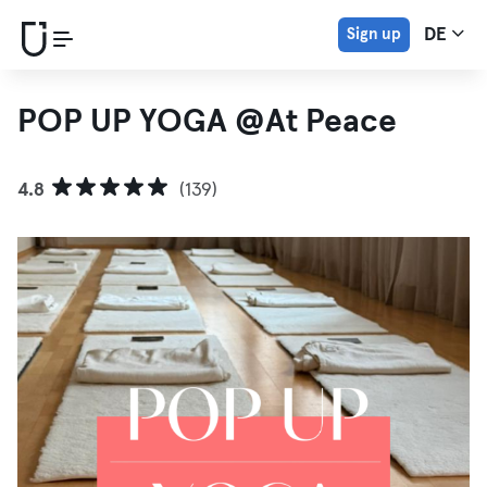
Sign up
DE
POP UP YOGA @At Peace
4.8
(139)