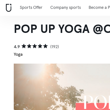
Sports Offer
Company sports
Become a P
POP UP YOGA @O
4.9
(192)
Yoga