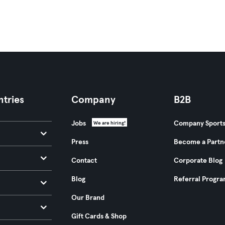
tries
Company
B2B
Jobs
Company Sport
We are hiring!
Press
Become a Partn
Contact
Corporate Blog
Blog
Referral Progr
Our Brand
Gift Cards & Shop