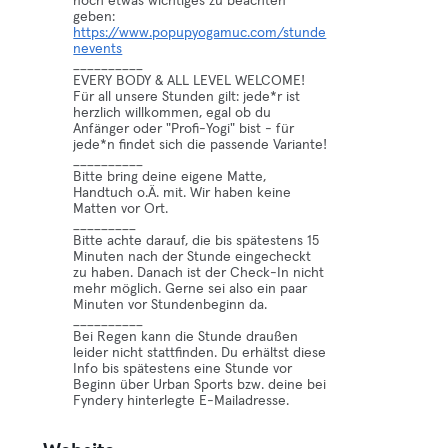
noch etwas wichtiges zu beachten
geben:
https://www.popupyogamuc.com/stunde
nevents
__________
EVERY BODY & ALL LEVEL WELCOME!
Für all unsere Stunden gilt: jede*r ist
herzlich willkommen, egal ob du
Anfänger oder "Profi-Yogi" bist - für
jede*n findet sich die passende Variante!
__________
Bitte bring deine eigene Matte,
Handtuch o.Ä. mit. Wir haben keine
Matten vor Ort.
_________
Bitte achte darauf, die bis spätestens 15
Minuten nach der Stunde eingecheckt
zu haben. Danach ist der Check-In nicht
mehr möglich. Gerne sei also ein paar
Minuten vor Stundenbeginn da.
__________
Bei Regen kann die Stunde draußen
leider nicht stattfinden. Du erhältst diese
Info bis spätestens eine Stunde vor
Beginn über Urban Sports bzw. deine bei
Fyndery hinterlegte E-Mailadresse.