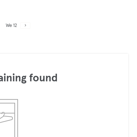
We 12
aining found