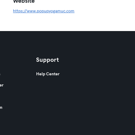
Website
https://www.popupyogamuc.com
Support
s
Help Center
er
am