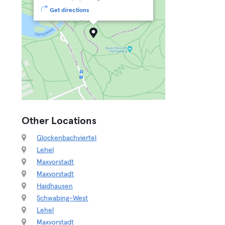
Get directions
Other Locations
Glockenbachviertel
Lehel
Maxvorstadt
Maxvorstadt
Haidhausen
Schwabing-West
Lehel
Maxvorstadt