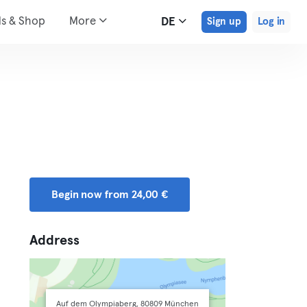
ds & Shop
More
DE
Sign up
Log in
Begin now from 24,00 €
Address
Auf dem Olympiaberg, 80809 München