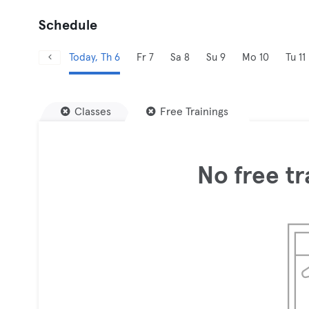
Schedule
Today, Th 6
Fr 7
Sa 8
Su 9
Mo 10
Tu 11
Classes
Free Trainings
No free tr