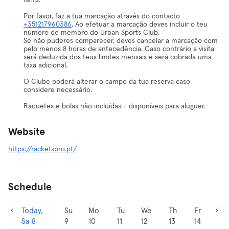
ténis.
Por favor, faz a tua marcação através do contacto
+351217960386
. Ao efetuar a marcação deves incluir o teu
número de membro do Urban Sports Club.
Se não puderes comparecer, deves cancelar a marcação com
pelo menos 8 horas de antecedência. Caso contrário a visita
será deduzida dos teus limites mensais e será cobrada uma
taxa adicional.
O Clube poderá alterar o campo da tua reserva caso
considere necessário.
Raquetes e bolas não incluídas - disponíveis para aluguer.
Website
https://racketspro.pt/
Schedule
Today,
Su
Mo
Tu
We
Th
Fr
Sa 8
9
10
11
12
13
14