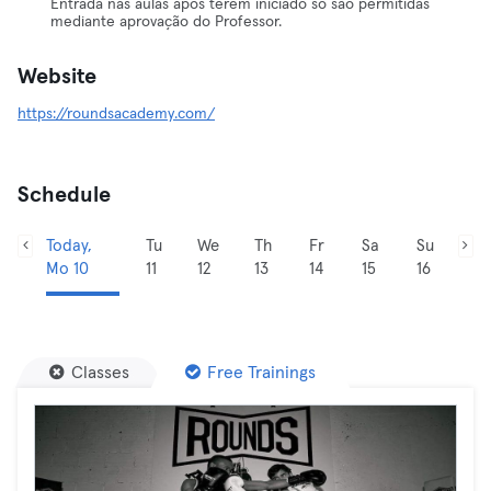
Entrada nas aulas após terem iniciado só são permitidas
mediante aprovação do Professor.
Website
https://roundsacademy.com/
Schedule
Today,
Tu
We
Th
Fr
Sa
Su
Mo 10
11
12
13
14
15
16
Classes
Free Trainings