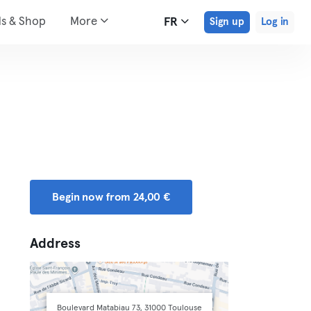
ds & Shop
More
FR
Sign up
Log in
Begin now from 24,00 €
Address
Boulevard Matabiau 73, 31000 Toulouse