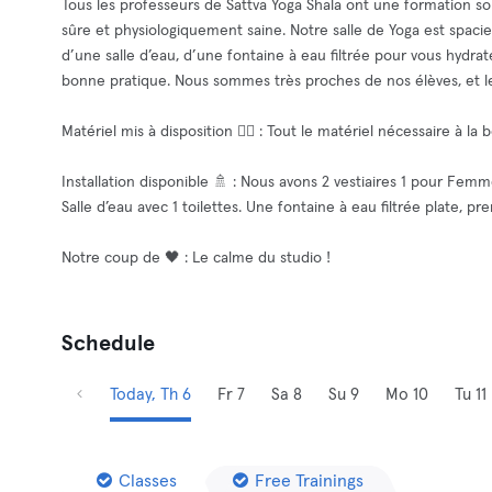
Tous les professeurs de Sattva Yoga Shala ont une formation so
sûre et physiologiquement saine. Notre salle de Yoga est spac
d’une salle d’eau, d’une fontaine à eau filtrée pour vous hydrat
bonne pratique. Nous sommes très proches de nos élèves, et le
Matériel mis à disposition 🧘‍♂️ : Tout le matériel nécessaire à la
Installation disponible 🚿 : Nous avons 2 vestiaires 1 pour Fe
Salle d’eau avec 1 toilettes. Une fontaine à eau filtrée plate, p
Notre coup de 🖤 : Le calme du studio !
Schedule
Today, Th 6
Fr 7
Sa 8
Su 9
Mo 10
Tu 11
Classes
Free Trainings