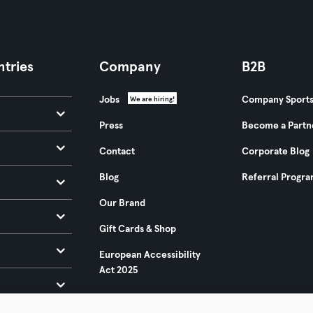
tries
Company
B2B
Jobs
Company Sport
We are hiring!
Press
Become a Partn
Contact
Corporate Blog
Blog
Referral Progr
Our Brand
Gift Cards & Shop
European Accessibility
Act 2025