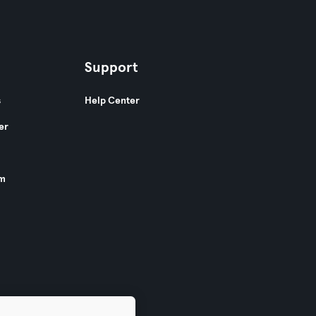
Support
s
Help Center
er
am