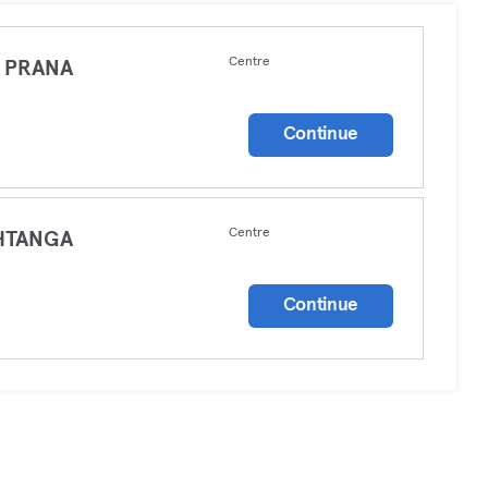
Centre
N PRANA
a
Continue
Centre
HTANGA
a
Continue