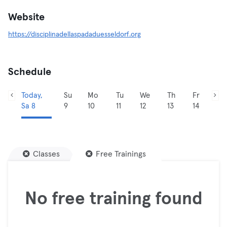
Website
https://disciplinadellaspadaduesseldorf.org
Schedule
Today,
Su
Mo
Tu
We
Th
Fr
Sa 8
9
10
11
12
13
14
Classes
Free Trainings
No free training found