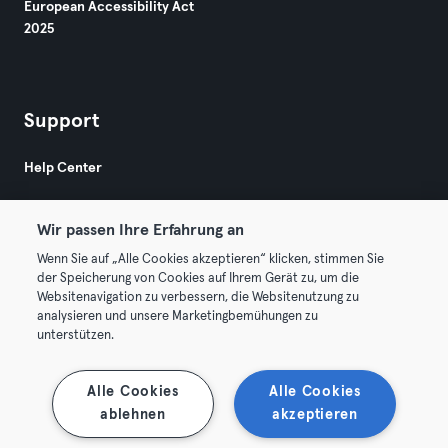
European Accessibility Act
2025
Support
Help Center
Wir passen Ihre Erfahrung an
Wenn Sie auf „Alle Cookies akzeptieren“ klicken, stimmen Sie
der Speicherung von Cookies auf Ihrem Gerät zu, um die
Websitenavigation zu verbessern, die Websitenutzung zu
© 2026 Urban Sports Group GmbH. All rights reserved.
analysieren und unsere Marketingbemühungen zu
Terms & Conditions
Privacy
Imprint
unterstützen.
Terminate contracts here
Withdraw contracts here
Alle Cookies
Alle Cookies
ablehnen
akzeptieren