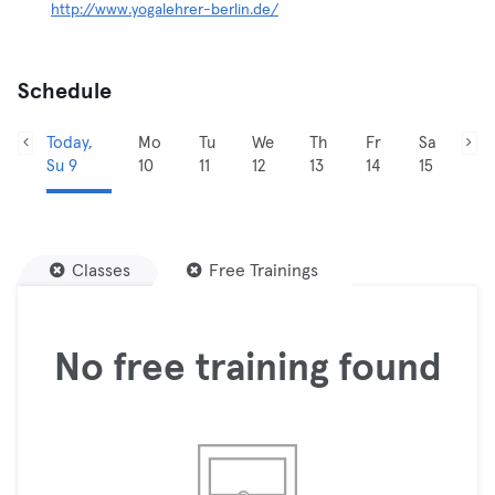
http://www.yogalehrer-berlin.de/
Schedule
Today,
Mo
Tu
We
Th
Fr
Sa
Su 9
10
11
12
13
14
15
Classes
Free Trainings
No free training found