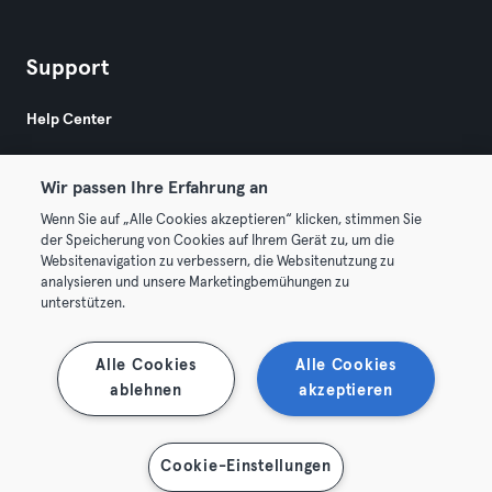
Support
Help Center
Wir passen Ihre Erfahrung an
Wenn Sie auf „Alle Cookies akzeptieren“ klicken, stimmen Sie
der Speicherung von Cookies auf Ihrem Gerät zu, um die
Websitenavigation zu verbessern, die Websitenutzung zu
© 2026 Urban Sports Group GmbH. All rights reserved.
analysieren und unsere Marketingbemühungen zu
Terms & Conditions
Privacy
Imprint
unterstützen.
Terminate contracts here
Withdraw contracts here
Alle Cookies
Alle Cookies
ablehnen
akzeptieren
Cookie-Einstellungen