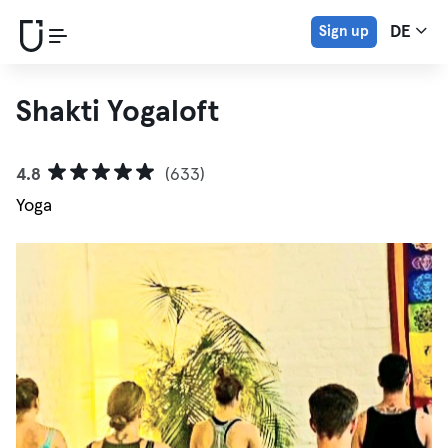
Sign up
DE
Shakti Yogaloft
4.8
(633)
Yoga