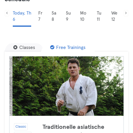
Today, Th
Fr
Sa
Su
Mo
Tu
We
6
7
8
9
10
11
12
Classes
Free Trainings
Traditionelle asiatische
Classic