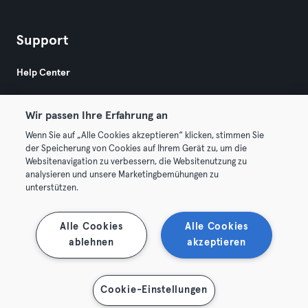
Support
Help Center
Wir passen Ihre Erfahrung an
Wenn Sie auf „Alle Cookies akzeptieren“ klicken, stimmen Sie
der Speicherung von Cookies auf Ihrem Gerät zu, um die
Websitenavigation zu verbessern, die Websitenutzung zu
© 2026 Urban Sports Group GmbH. All rights reserved.
analysieren und unsere Marketingbemühungen zu
Terms & Conditions
Privacy
Imprint
unterstützen.
Terminate contracts here
Withdraw contracts here
Alle Cookies
Alle Cookies
ablehnen
akzeptieren
Cookie-Einstellungen