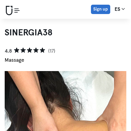
Sign up
ES
SINERGIA38
4.8
(17)
Massage