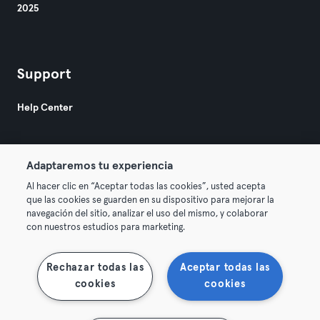
2025
Support
Help Center
Adaptaremos tu experiencia
Al hacer clic en “Aceptar todas las cookies”, usted acepta
que las cookies se guarden en su dispositivo para mejorar la
© 2026 Urban Sports Group GmbH. All rights reserved.
navegación del sitio, analizar el uso del mismo, y colaborar
Terms & Conditions
Privacy
Imprint
con nuestros estudios para marketing.
Terminate contracts here
Withdraw contracts here
Rechazar todas las
Aceptar todas las
cookies
cookies