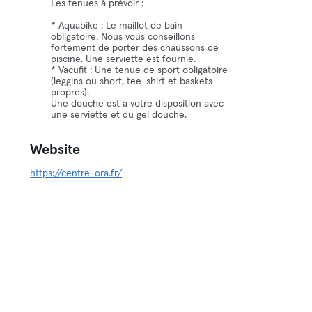
Les tenues à prévoir :
* Aquabike : Le maillot de bain
obligatoire. Nous vous conseillons
fortement de porter des chaussons de
piscine. Une serviette est fournie.
* Vacufit : Une tenue de sport obligatoire
(leggins ou short, tee-shirt et baskets
propres).
Une douche est à votre disposition avec
une serviette et du gel douche.
Website
https://centre-ora.fr/