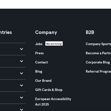
tries
Company
B2B
Jobs
Company Sport
We are hiring!
Press
Become a Partn
Contact
Corporate Blog
Blog
Referral Progr
Our Brand
Gift Cards & Shop
European Accessibility
Act 2025