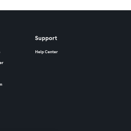
Support
s
Help Center
er
am