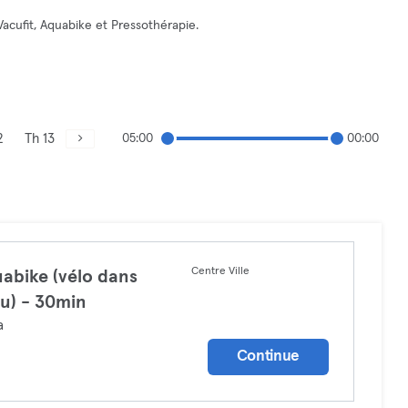
cufit, Aquabike et Pressothérapie.
2
Th 13
05:00
00:00
Centre Ville
abike (vélo dans
au) - 30min
a
Continue