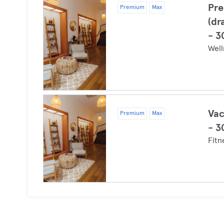
Pre
Premium
Max
(dr
- 3
Well
Vac
Premium
Max
- 3
Fitn