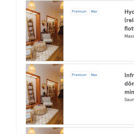
Hy
Premium
Max
(re
flo
Mas
Inf
Premium
Max
dôm
mi
Sau