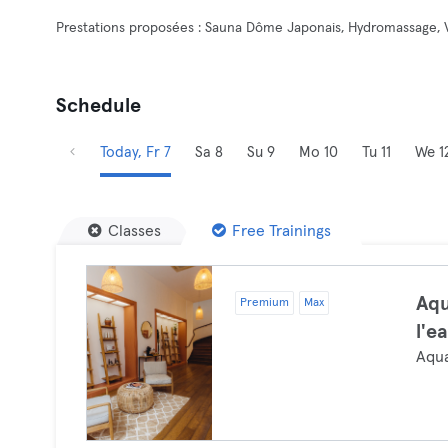
Prestations proposées : Sauna Dôme Japonais, Hydromassage, Va
Schedule
Today, Fr 7
Sa 8
Su 9
Mo 10
Tu 11
We 1
Classes
Free Trainings
Aqu
Premium
Max
l'e
Aqu