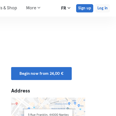
ds & Shop
More
FR
Sign up
Log in
Begin now from 24,00 €
Address
5 Rue Franklin, 44000 Nantes