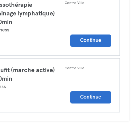
Centre Ville
ssothérapie
ainage lymphatique)
0min
ness
Continue
Centre Ville
ufit (marche active)
0min
ess
Continue